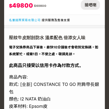
49800
搶哂喇
$
$
69800
名薈國際貿易有限公司
提供服務及售後支援
壓紋牛皮耐刮防水 溫柔配色 倍添女人味
電子兌換券商品下單後，最快10分鐘後才會收到兌換碼。如
系統繁忙，或需1日。不便之處，敬請見諒。
此商品只接受以信用卡作為付款方式。
商品內容:
款式: [全新] CONSTANCE TO GO 附肩帶長銀
包
顏色: I2 NATA 奶油白
皮革材料: Epsom皮