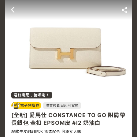
唔好意思，搶哂喇！
電子兌換券
購買後
即日
起可兌換
[全新] 愛馬仕 CONSTANCE TO GO 附肩帶
長銀包 金扣 EPSOM皮 #I2 奶油白
壓紋牛皮耐刮防水 溫柔配色 倍添女人味