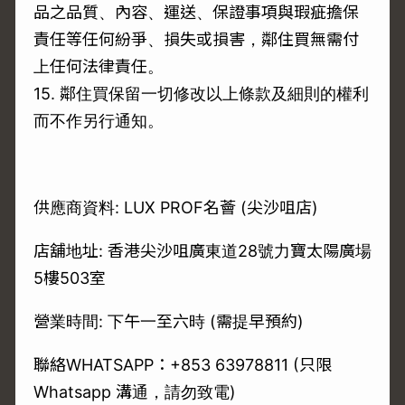
品之品質、內容、運送、保證事項與瑕疵擔保
責任等任何紛爭、損失或損害，鄰住買無需付
上任何法律責任。
15. 鄰住買保留一切修改以上條款及細則的權利
而不作另行通知。
供應商資料: LUX PROF名薈 (尖沙咀店)
店舖地址: 香港尖沙咀廣東道28號力寶太陽廣場
5樓503室
營業時間: 下午一至六時 (需提早預約)
聯絡WHATSAPP：+853 63978811 (只限
Whatsapp 溝通，請勿致電)