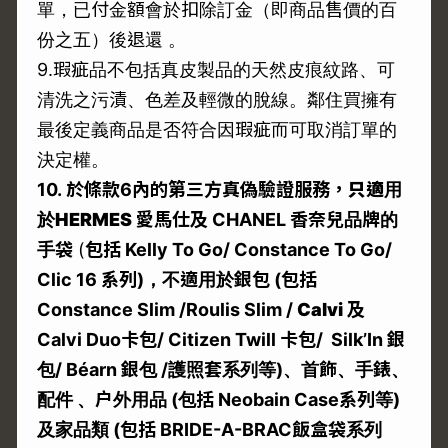
單，已付金額會於扣除訂金（即商品售價的百
份之五）後退還 。
9.瑕疵品不包括真皮製品的天然皮痕紋路、可
清洗之污漬、色差及輕微的脫線。鄰住買擁有
最後定義商品是否符合因瑕疵而可取消訂單的
決定權。
10.
於條款6
內的第三方真偽驗證服務，
只適用
於
HERMES
愛馬仕及 CHANEL
香奈兒品牌的
手袋
(
包括 Kelly To Go/ Constance To Go/
Clic 16
系列)
，不適用於銀包 (
包括
Constance Slim
/Roulis Slim /
Calvi
及
Calvi Duo
卡包/ Citizen Twill
卡包/ Silk’In
銀
包/ Béarn
銀包 /
護照套系列等)
、首飾、手錶、
配件
、户外用品 (
包括 Neobain Case
系列等)
及家品類 (
包括 BRIDE-A-BRAC
飯盒袋系列