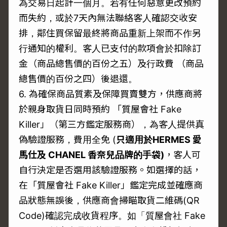
為交易日起計一個月。若有任何惡意更改預約
而失約，或於7天內無法聯絡客人確認交收安
排，鄰住買保留最終將商品重新上架而不作另
行通知的權利。客人已支付的款項會於扣除訂
金（商品總售價的百份之五）及行政費 （商品
總售價的百份之四）後退還。
6. 為確保商品質素及保障買賣雙方，供應商將
於親身取貨日同時預約 「質屋會社 Fake
Killer」（第三方鑑定服務商），為客人提供真
偽驗證服務，費用全免 (
只適用於
HERMES
愛
馬仕及 CHANEL
香奈兒品牌的手袋)
，客人可
自行決定是否選用該驗證服務。如選擇的話，
在「質屋會社 Fake Killer」鑑定完成並確應商
品狀態無誤後，供應商會掃瞄取貨二維碼(QR
Code)確認完成收貨程序。如「質屋會社 Fake