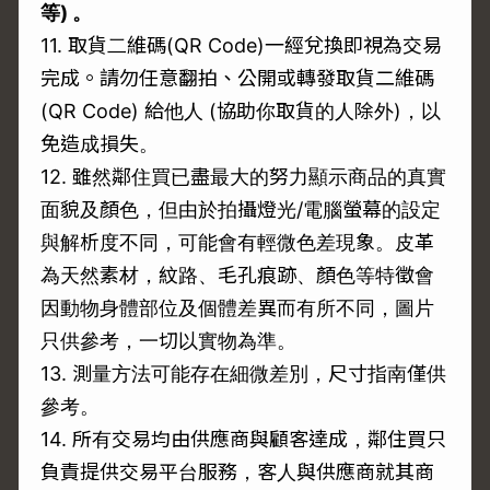
等)
。
11. 取貨二維碼(QR Code)一經兌換即視為交易
完成。請勿任意翻拍、公開或轉發取貨二維碼
(QR Code) 給他人 (協助你取貨的人除外)，以
免造成損失。
12. 雖然鄰住買已盡最大的努力顯示商品的真實
面貌及顏色，但由於拍攝燈光/電腦螢幕的設定
與解析度不同，可能會有輕微色差現象。皮革
為天然素材，紋路、毛孔痕跡、顏色等特徵會
因動物身體部位及個體差異而有所不同，圖片
只供參考，一切以實物為準。
13. 測量方法可能存在細微差別，尺寸指南僅供
參考。
14. 所有交易均由供應商與顧客達成，鄰住買只
負責提供交易平台服務，客人與供應商就其商