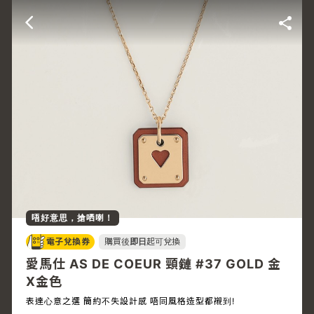
唔好意思，搶哂喇！
電子兌換券
購買後
即日
起可兌換
愛馬仕 AS DE COEUR 頸鏈 #37 GOLD 金
X金色
表達心意之選 簡約不失設計感 唔同風格造型都襯到!