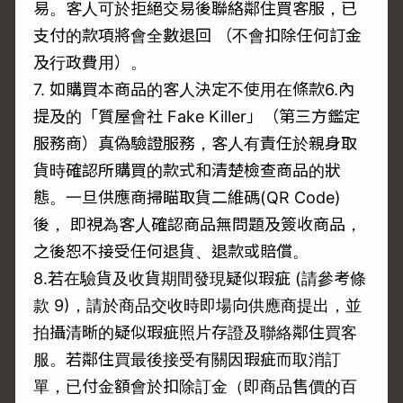
易。客人可於拒絕交易後聯絡鄰住買客服，已
支付的款項將會全數退回 （不會扣除任何訂金
及行政費用）。
7. 如購買本商品的客人決定不使用在條款6.內
提及的「質屋會社 Fake Killer」（第三方鑑定
服務商）真偽驗證服務，客人有責任於親身取
貨時確認所購買的款式和清楚檢查商品的狀
態。一旦供應商掃瞄取貨二維碼(QR Code)
後， 即視為客人確認商品無問題及簽收商品，
之後恕不接受任何退貨、退款或賠償。
8.若在驗貨及收貨期間發現疑似瑕疵 (請參考條
款 9)，請於商品交收時即場向供應商提出，並
拍攝清晰的疑似瑕疵照片存證及聯絡鄰住買客
服。若鄰住買最後接受有關因瑕疵而取消訂
單，已付金額會於扣除訂金（即商品售價的百