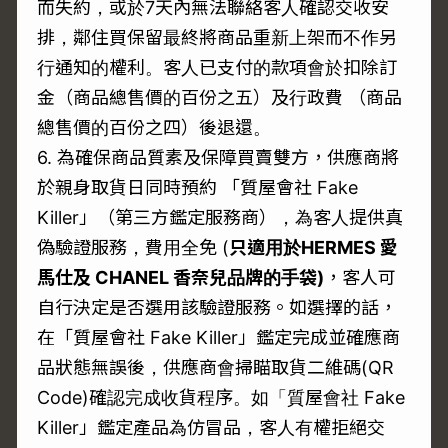
而失約，或於7天內無法聯絡客人確認交收安
排，鄰住買保留最終將商品重新上架而不作另
行通知的權利。客人已支付的款項會於扣除訂
金（商品總售價的百份之五）及行政費 （商品
總售價的百份之四）後退還。
6. 為確保商品質素及保障買賣雙方，供應商將
於親身取貨日同時預約 「質屋會社 Fake
Killer」（第三方鑑定服務商），為客人提供真
偽驗證服務，費用全免 (
只適用於
HERMES
愛
馬仕及 CHANEL
香奈兒品牌的手袋)
，客人可
自行決定是否選用該驗證服務。如選擇的話，
在「質屋會社 Fake Killer」鑑定完成並確應商
品狀態無誤後，供應商會掃瞄取貨二維碼(QR
Code)確認完成收貨程序。如「質屋會社 Fake
Killer」鑑定產品為仿冒品，客人有權拒絕交