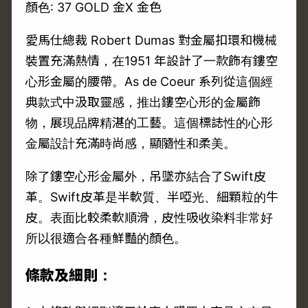
顏色: 37 GOLD 金X 金色
愛馬仕總裁 Robert Dumas 對金屬扣環和機械
裝置充滿熱情，在1951 年設計了一款飾有鏤空
心形金屬的腰帶。As de Coeur 系列從這個經
典款式中汲取靈感，推出鏤空心形的金屬飾
物，展現品牌精湛的工藝。這個標誌性的心形
金屬設計充滿時尚感，顯隨性和柔美。
除了鏤空心形金屬外，吊墜亦結合了Swift皮
革。Swift皮革是半軟質、半啞光、細顆粒的牛
皮。表面比較柔軟順滑，皮性吸收染料非常好
所以很適合各種鮮豔的顏色。
條款及細則：