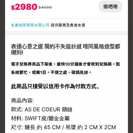
2980
搶哂喇
$
$
4000
名薈國際貿易有限公司
提供服務及售後支援
表達心意之選 簡約不失設計感 唔同風格造型都
襯到!
電子兌換券商品下單後，最快10分鐘後才會收到兌換碼。如
系統繁忙，或需1日。不便之處，敬請見諒。
此商品只接受以信用卡作為付款方式。
商品內容:
款式: AS DE COEUR 頸鏈
材料: SWIFT皮/鍍金金屬
尺寸: 鏈長 約 45 CM / 吊墜 約 2 CM X 2CM