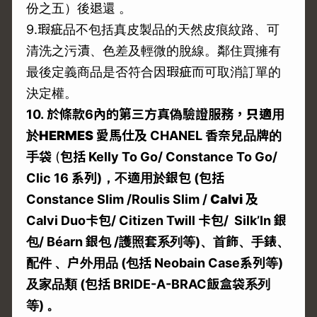
份之五）後退還 。
9.瑕疵品不包括真皮製品的天然皮痕紋路、可
清洗之污漬、色差及輕微的脫線。鄰住買擁有
最後定義商品是否符合因瑕疵而可取消訂單的
決定權。
10.
於條款6
內的第三方真偽驗證服務，
只適用
於
HERMES
愛馬仕及 CHANEL
香奈兒品牌的
手袋
(
包括 Kelly To Go/ Constance To Go/
Clic 16
系列)
，不適用於銀包 (
包括
Constance Slim
/Roulis Slim /
Calvi
及
Calvi Duo
卡包/ Citizen Twill
卡包/ Silk’In
銀
包/ Béarn
銀包 /
護照套系列等)
、首飾、手錶、
配件
、户外用品 (
包括 Neobain Case
系列等)
及家品類 (
包括 BRIDE-A-BRAC
飯盒袋系列
等)
。