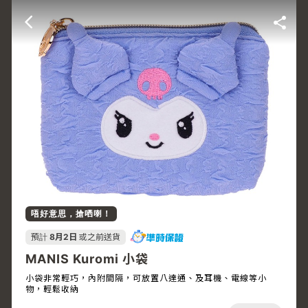
唔好意思，搶哂喇！
預計
8月2日
或之前送貨
MANIS Kuromi 小袋
小袋非常輕巧，內附間隔，可放置八達通、及耳機、電線等小
物，輕鬆收納