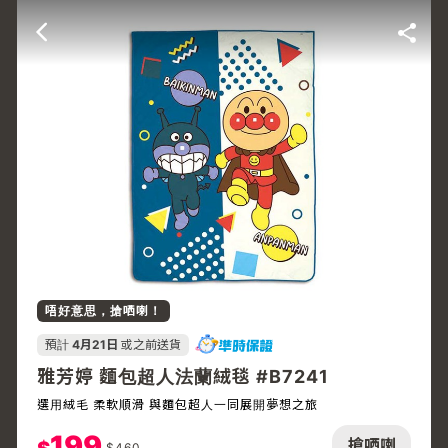
唔好意思，搶哂喇！
預計
4月21日
或之前送貨
雅芳婷 麵包超人法蘭絨毯 #B7241
選用絨毛 柔軟順滑 與麵包超人一同展開夢想之旅
199
搶哂喇
$
460