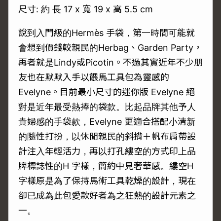
尺寸: 約 長 17 x 寬 19 x 高 5.5 cm
說到入門級的Hermès 手袋，第一時間可能就
會想到價錢較親民的Herbag、Garden Party，
再者就是Lindy或Picotin。不過其實近年不少朋
友也在默默入手以餵馬工具包為靈感的
Evelyne。目前最小尺寸的迷你版 Evelyne 絕
對是近年最受熱捧的袋款。比起品牌其他予人
貴婦感的手袋款，Evelyne 更適合搭配小清新
的隨性打扮，以休閒親民的斜揹＋帆布肩帶設
計注入年輕活力，再以打孔縷空的方式印上品
牌標誌性的H 字樣，簡約中見奢華感。縷空H
字樣原是為了保持馬術工具乾燥的設計，現在
卻已成為此包愛款好者為之狂熱的設計元素之
一。