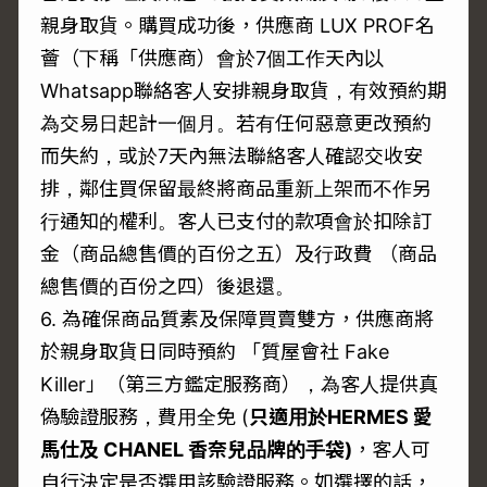
親身取貨。購買成功後，供應商 LUX PROF名
薈（下稱「供應商）會於7個工作天內以
Whatsapp聯絡客人安排親身取貨，有效預約期
為交易日起計一個月。若有任何惡意更改預約
而失約，或於7天內無法聯絡客人確認交收安
排，鄰住買保留最終將商品重新上架而不作另
行通知的權利。客人已支付的款項會於扣除訂
金（商品總售價的百份之五）及行政費 （商品
總售價的百份之四）後退還。
6. 為確保商品質素及保障買賣雙方，供應商將
於親身取貨日同時預約 「質屋會社 Fake
Killer」（第三方鑑定服務商），為客人提供真
偽驗證服務，費用全免 (
只適用於
HERMES
愛
馬仕及 CHANEL
香奈兒品牌的手袋)
，客人可
自行決定是否選用該驗證服務。如選擇的話，