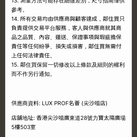
13. 測量方法可能存在細微差別，尺寸指南僅供
參考。
14. 所有交易均由供應商與顧客達成，鄰住買只
負責提供交易平台服務，客人與供應商就其商
品之品質、內容、運送、保證事項與瑕疵擔保
責任等任何紛爭、損失或損害，鄰住買無需付
上任何法律責任。
15. 鄰住買保留一切修改以上條款及細則的權利
而不作另行通知。
供應商資料: LUX PROF名薈 (尖沙咀店)
店舖地址: 香港尖沙咀廣東道28號力寶太陽廣場
5樓503室