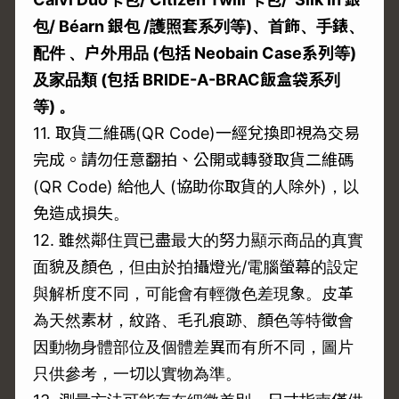
包/ Béarn
銀包 /
護照套系列等)
、首飾、手錶、
配件
、户外用品 (
包括 Neobain Case
系列等)
及家品類 (
包括 BRIDE-A-BRAC
飯盒袋系列
等)
。
11. 取貨二維碼(QR Code)一經兌換即視為交易
完成。請勿任意翻拍、公開或轉發取貨二維碼
(QR Code) 給他人 (協助你取貨的人除外)，以
免造成損失。
12. 雖然鄰住買已盡最大的努力顯示商品的真實
面貌及顏色，但由於拍攝燈光/電腦螢幕的設定
與解析度不同，可能會有輕微色差現象。皮革
為天然素材，紋路、毛孔痕跡、顏色等特徵會
因動物身體部位及個體差異而有所不同，圖片
只供參考，一切以實物為準。