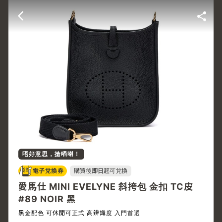
唔好意思，搶哂喇！
電子兌換券
購買後
即日
起可兌換
愛馬仕 MINI EVELYNE 斜挎包 金扣 TC皮
#89 NOIR 黑
黑金配色 可休閒可正式 高辨識度 入門首選