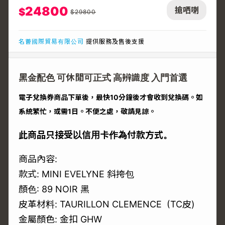
24800
搶哂喇
$
$
29800
名薈國際貿易有限公司
提供服務及售後支援
黑金配色 可休閒可正式 高辨識度 入門首選
電子兌換券商品下單後，最快10分鐘後才會收到兌換碼。如
系統繁忙，或需1日。不便之處，敬請見諒。
此商品只接受以信用卡作為付款方式。
商品內容:
款式: MINI EVELYNE 斜挎包
顏色: 89 NOIR 黑
皮革材料: TAURILLON CLEMENCE (TC皮)
金屬顏色: 金扣 GHW