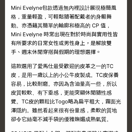
Mini Evelyne包款透過無內裡設計展現極簡風
格，重量輕盈，可輕鬆隨著配戴者的身軀舞
動。亦憑藉其簡單的輪廓和極高的 CP 值，
Mini Evelyne 時常出現在對於時尚與實用性皆
有所要求的日常女性或男性身上，是解放雙
手、週末休閒穿搭與假期的理想選擇。
這款選用了愛馬仕最受歡迎的皮革之一的TC
皮，是用一歲以上的小公牛皮製成。TC皮保養
容易，比較耐磨。亦因為含油量高一些，所以
皮質較軟、有下垂感，更能突顯休閒隨性感
覺。TC皮的顆粒比Togo略為扁平粗大，霧面光
澤隱約。雖然看起來很有份量感，柔軟的質地
卻令它絲毫不減手袋的優雅嫵媚成熟氣質。