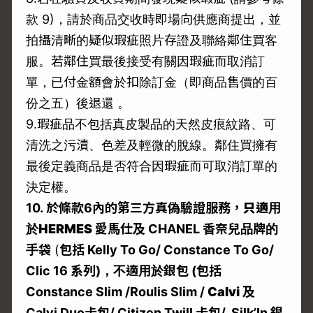
款 9)，請於商品交收時即場向供應商提出，並
拍攝清晰的疑似瑕疵照片存證及聯絡鄰住買客
服。若鄰住買最後接受有關因瑕疵而取消訂
單，已付金額會於扣除訂金（即商品售價的百
份之五）後退還 。
9.瑕疵品不包括真皮製品的天然皮痕紋路、可
清洗之污漬、色差及輕微的脫線。鄰住買擁有
最後定義商品是否符合因瑕疵而可取消訂單的
決定權。
10.
於條款6
內的第三方真偽驗證服務，
只適用
於
HERMES
愛馬仕及 CHANEL
香奈兒品牌的
手袋
(
包括 Kelly To Go/ Constance To Go/
Clic 16
系列)
，不適用於銀包 (
包括
Constance Slim
/Roulis Slim /
Calvi
及
Calvi Duo
卡包/ Citizen Twill
卡包/ Silk’In
銀