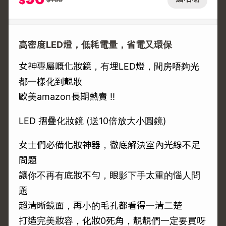
$
高密度LED燈，低耗電量，省電又環保
女神專屬嘅化妝鏡，有埋LED燈，間房唔夠光
都一樣化到靚妝
歐美amazon長期熱賣 !!
LED 摺疊化妝鏡 (送10倍放大小圓鏡)
女士們必備化妝神器，徹底解決室內光線不足
問題
讓你不再有底妝不勻，眼影下手太重的惱人問
題
超清晰鏡面，再小的毛孔都看得一清二楚
打造完美妝容，化妝0死角，靚靚們一定要買呀