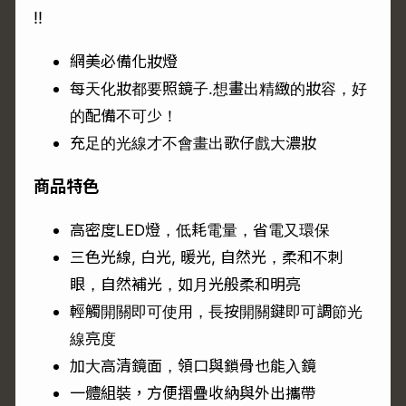
!!
網美必備化妝燈
每天化妝都要照鏡子.想畫出精緻的妝容，好
的配備不可少！
充足的光線才不會畫出歌仔戲大濃妝
商品特色
高密度LED燈，低耗電量，省電又環保
三色光線, 白光, 暖光, 自然光，柔和不刺
眼，自然補光，如月光般柔和明亮
輕觸開關即可使用，長按開關鍵即可調節光
線亮度
加大高清鏡面，領口與鎖骨也能入鏡
一體組裝，方便摺疊收納與外出攜帶