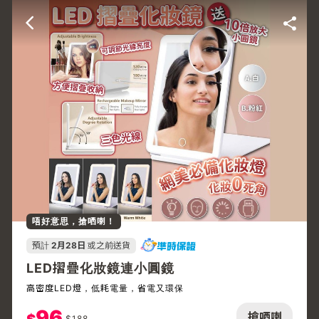
唔好意思，搶哂喇！
預計
2月28日
或之前送貨
LED摺疊化妝鏡連小圓鏡
高密度LED燈，低耗電量，省電又環保
96
搶哂喇
$
188