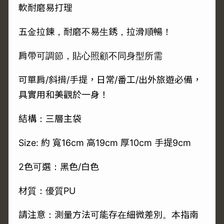
軟耐磨易打理
五金拉鍊，耐磨不易生銹，拉滑順暢！
肩帶可調節，貼心照顧不同身型所需
可單肩/斜揹/手提，日常/番工/出外旅遊必備，
具實用和美觀於一身！
結構：三層主袋
Size: 約 寬16cm 高19cm 厚10cm 手提9cm
2色可選：黑色/白色
材質：優質PU
請注意：測量方法可能存在細微差別。本指南