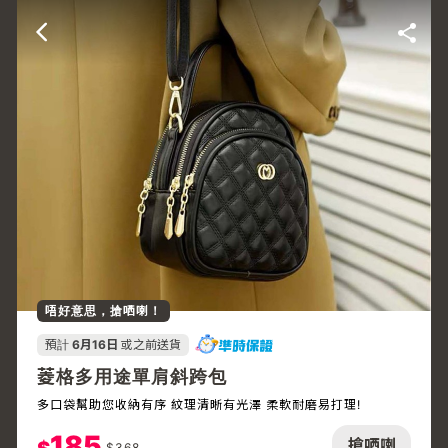
唔好意思，搶哂喇！
預計
6月16日
或之前送貨
菱格多用途單肩斜跨包
多口袋幫助您收納有序 紋理清晰有光澤 柔軟耐磨易打理!
185
搶哂喇
$
368