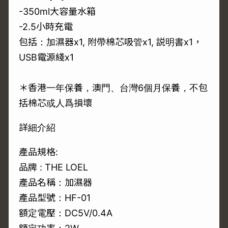
-350ml大容量水箱
-2.5小時充電
包括：加濕器x1, 附帶棉芯吸管x1, 説明書x1，
USB電源綫x1
＊香港一年保養，澳門、台灣6個月保養，不包
括棉芯或人爲損壞
詳細介紹
產品規格:
品牌 : THE LOEL
產品名稱：加濕器
產品型號：HF-01
額定電壓：DC5V/0.4A