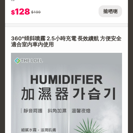
128
搶哂喇
$
$
199
360°傾斜噴霧 2.5小時充電 長效續航 方便安全
適合室内車内使用