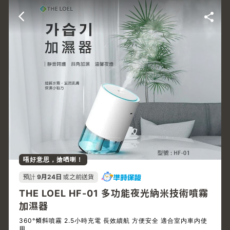
唔好意思，搶哂喇！
預計
9月24日
或之前送貨
THE LOEL HF-01 多功能夜光納米技術噴霧
加濕器
360°傾斜噴霧 2.5小時充電 長效續航 方便安全 適合室内車内使
用