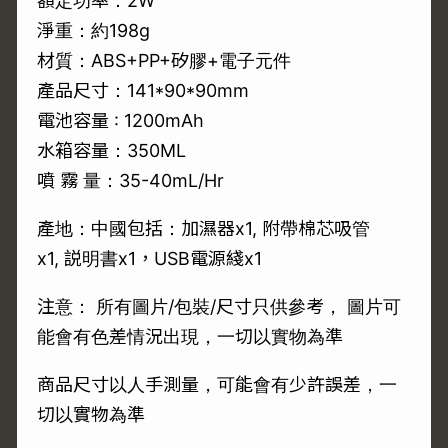
額定功率：2W
淨重：約198g
材質：ABS+PP+矽膠+電子元件
產品尺寸：141*90*90mm
電池容量 : 1200mAh
水箱容量：350ML
噴 霧 量：35-40mL/Hr
產地：中國包括：加濕器x1, 附帶棉芯吸管
x1, 説明書x1，USB電源綫x1
注意： 所有圖片/包裝/尺寸只供參考， 圖片可
能會有色差情況出現，一切以實物為準
商品尺寸以人手測量，可能會有少許誤差，一
切以實物為準