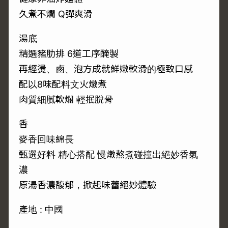
久煮不爛 Q彈爽滑
湯底
精選豬肋排 6道工序醃製
再經燙、鹵、泡方成就鮮嫩軟滑的極致口感
配以8味配料文火燉煮
肉質細膩軟爛 輕抿脫骨
香
麥香回味綿長
甄選好料 精心搭配 慢燉熬煮碰撞出絕妙香氣
濃
原湯香濃馥郁，掀起味蕾絕妙體驗
產地 : 中國