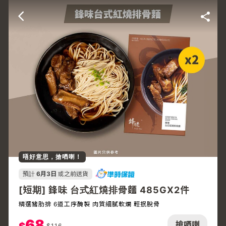
唔好意思，搶哂喇！
預計
6月3日
或之前送貨
[短期] 鋒味 台式紅燒排骨麵 485GX2件
精選豬肋排 6道工序醃製 肉質細膩軟爛 輕抿脫骨
68
搶哂喇
$
116