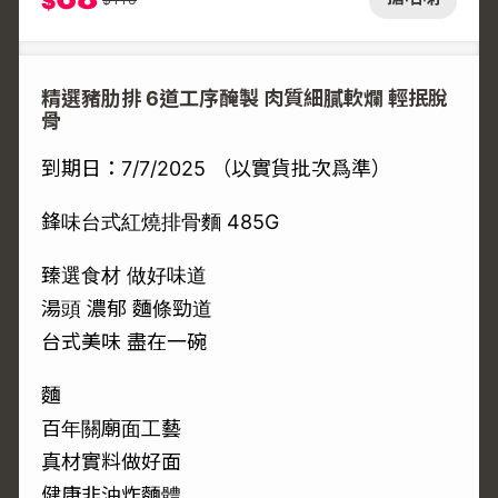
$
精選豬肋排 6道工序醃製 肉質細膩軟爛 輕抿脫
骨
到期日：7/7/2025 （以實貨批次爲準）
鋒味台式紅燒排骨麵 485G
臻選食材 做好味道
湯頭 濃郁 麵條勁道
台式美味 盡在一碗
麵
百年關廟面工藝
真材實料做好面
健康非油炸麵體