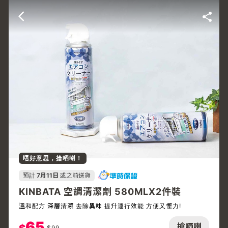
唔好意思，搶哂喇！
預計
7月11日
或之前送貨
KINBATA 空調清潔劑 580MLX2件裝
溫和配方 深層清潔 去除異味 提升運行效能 方便又慳力!
65
搶哂喇
$
99