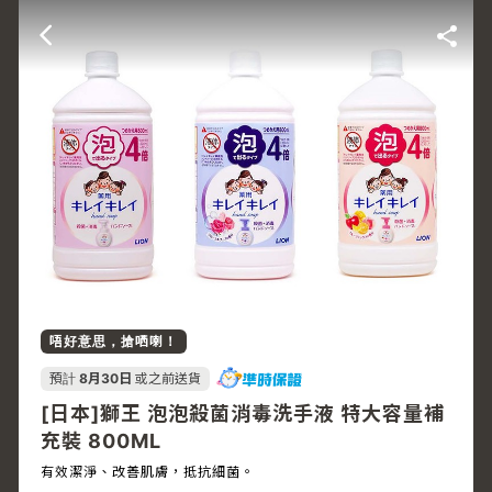
唔好意思，搶哂喇！
預計
8月30日
或之前送貨
[日本]獅王 泡泡殺菌消毒洗手液 特大容量補
充裝 800ML
有效潔淨、改善肌膚，抵抗細菌。