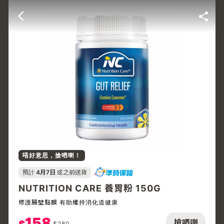
唔好意思，搶哂喇！
預計
4月7日
或之前送貨
NUTRITION CARE 養胃粉 150G
修護腸壁黏膜 有助維持消化道健康
158
搶哂喇
$
280