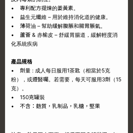
• 專利配方提煉的姜黃素。
• 益生元纖維 – 用於維持消化道的健康。
• 薄荷油 – 幫助緩解腹脹和腸胃脹氣。
• 蘆薈 & 赤榆皮 – 舒緩胃腸道，緩解輕度消
化系統疾病
產品規格
• 劑量 : 成人每日服用1茶匙（相當於5克
粉），或遵醫囑。若需要，每天可服用3劑（15
克）。
• 150克罐裝
• 不含：麩質，乳制品，乳糖，堅果