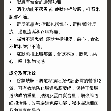
• 想擁有健全的腸胃功能
• 消化功能不適患者: 症狀包括腹脹，打嗝 和
腹部不適。
• 胃反流患者: 症狀包括燒心，胃酸/膽汁反
流，過度流涎和吞咽疼痛。
• 腸胃不適患者: 症狀包括腹瀉，惡心，食欲
不振和腹部不適。
• 症狀包括上腹疼痛，食欲不振，脹氣，惡
心，嘔吐和飽食感
成分及其功效
• 谷氨酰胺 – 腸道粘膜細胞代謝必需的營養物
質。可有效地防止腸道粘膜萎縮，保持正常腸
道粘膜的重量、結構及蛋白質含量，增強腸道
細胞活性，改善腸道免疫功能，減少腸道細菌
及內毒素的易位。