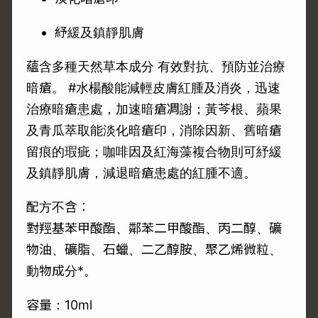
紓緩及鎮靜肌膚
蘊含多種天然草本成分 有效對抗、預防並治療
暗瘡。 #水楊酸能減輕皮膚紅腫及消炎，迅速
治療暗瘡患處，加速暗瘡凋謝；黃芩根、蘋果
及青瓜萃取能淡化暗瘡印，消除因新、舊暗瘡
留痕的瑕疵；咖啡因及紅海藻複合物則可紓緩
及鎮靜肌膚，減退暗瘡患處的紅腫不適。
配方不含︰
對羥基苯甲酸酯、鄰苯二甲酸酯、丙二醇、礦
物油、礦脂、石蠟、二乙醇胺、聚乙烯微粒、
動物成分*。
容量：10ml