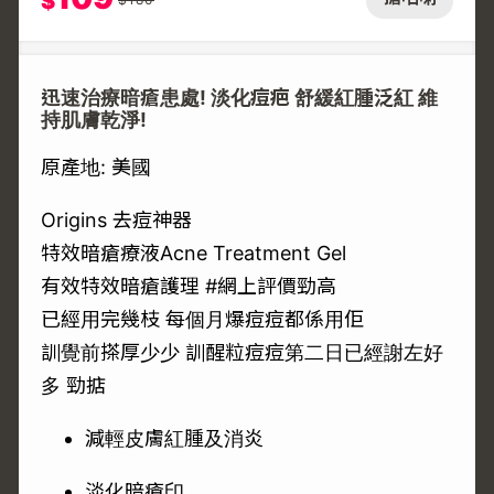
$
迅速治療暗瘡患處! 淡化痘疤 舒緩紅腫泛紅 維
持肌膚乾淨!
原產地: 美國
Origins 去痘神器
特效暗瘡療液Acne Treatment Gel
有效特效暗瘡護理 #網上評價勁高
已經用完幾枝 每個月爆痘痘都係用佢
訓覺前搽厚少少 訓醒粒痘痘第二日已經謝左好
多 勁掂
減輕皮膚紅腫及消炎
淡化暗瘡印