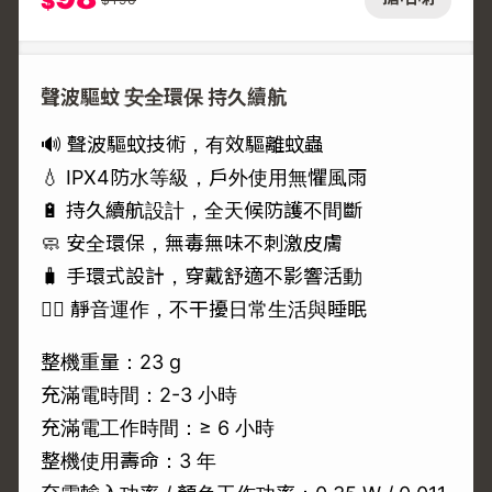
$
聲波驅蚊 安全環保 持久續航
🔊 聲波驅蚊技術，有效驅離蚊蟲
💧 IPX4防水等級，戶外使用無懼風雨
🔋 持久續航設計，全天候防護不間斷
🧼 安全環保，無毒無味不刺激皮膚
🧳 手環式設計，穿戴舒適不影響活動
🧘‍♀️ 靜音運作，不干擾日常生活與睡眠
整機重量：23 g
充滿電時間：2-3 小時
充滿電工作時間：≥ 6 小時
整機使用壽命：3 年