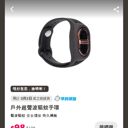
唔好意思，搶哂喇！
預計
3月2日
或之前送貨
戶外超聲波驅蚊手環
聲波驅蚊 安全環保 持久續航
98
搶哂喇
$
196