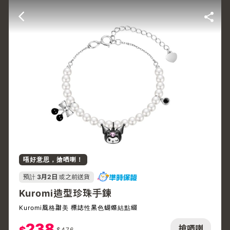
唔好意思，搶哂喇！
預計
3月2日
或之前送貨
Kuromi造型珍珠手鍊
Kuromi風格甜美 標誌性黑色蝴蝶結點綴
238
搶哂喇
$
476