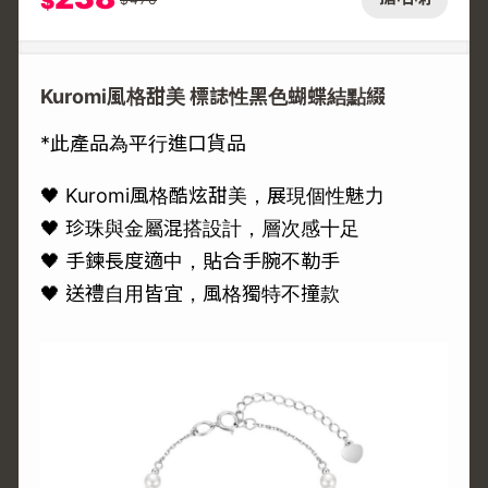
$
Kuromi風格甜美 標誌性黑色蝴蝶結點綴
*此產品為平行進口貨品
🖤 Kuromi風格酷炫甜美，展現個性魅力
🖤 珍珠與金屬混搭設計，層次感十足
🖤 手鍊長度適中，貼合手腕不勒手
🖤 送禮自用皆宜，風格獨特不撞款