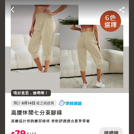
唔好意思，搶哂喇！
預計
8月14日
或之前送貨
高腰休閒七分束腳褲
高腰設計修飾腰部線條 柔軟舒適適合夏季穿著
79
搶哂喇
$
158