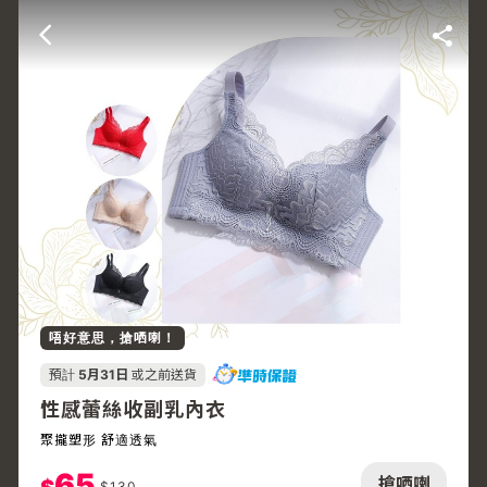
唔好意思，搶哂喇！
預計
5月31日
或之前送貨
性感蕾絲收副乳內衣
聚攏塑形 舒適透氣
65
搶哂喇
$
130