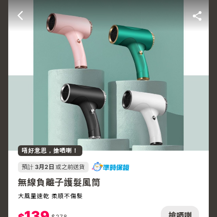
唔好意思，搶哂喇！
預計
3月2日
或之前送貨
無線負離子護髮風筒
大風量速乾 柔順不傷髮
139
搶哂喇
$
278