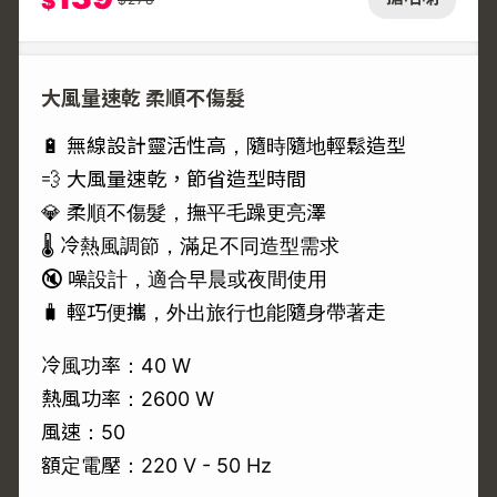
$
大風量速乾 柔順不傷髮
🔋 無線設計靈活性高，隨時隨地輕鬆造型
💨 大風量速乾，節省造型時間
💎 柔順不傷髮，撫平毛躁更亮澤
🌡️ 冷熱風調節，滿足不同造型需求
🔇 噪設計，適合早晨或夜間使用
🧳 輕巧便攜，外出旅行也能隨身帶著走
冷風功率：40 W
熱風功率：2600 W
風速：50
額定電壓：220 V - 50 Hz