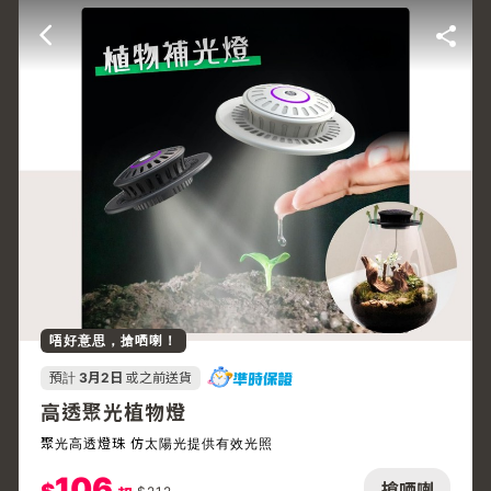
唔好意思，搶哂喇！
預計
3月2日
或之前送貨
高透聚光植物燈
聚光高透燈珠 仿太陽光提供有效光照
106
搶哂喇