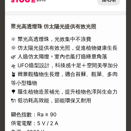
$
$
212
起
聚光高透燈珠 仿太陽光提供有效光照
🔆 聚光高透燈珠，光效集中不浪費
🌞 仿太陽光提供有效光照，促進植物健康生長
🌿 人造仿太陽燈，室內也能打造綠意角落
🛸 UFO造型設計，科技感十足＋空間美學加分
🪴 微景觀植物生長燈，適合苔蘚、觀葉、多肉
等小型植物
🌳 蔭生植物造景補光，提升植物色澤與生命力
🔌 低功耗高效能，節能環保又耐用
顯色指數：Ra ≥ 90
供電電壓：5 V / 2 A