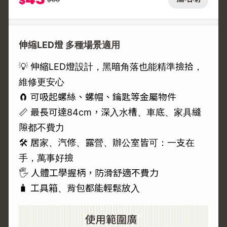
$
伸縮LED燈 多種場景適用
💡 伸縮LED燈設計，黑暗角落也能精準撿拾，
維修更安心
🧲 可吸起螺絲、螺帽、鑰匙等金屬物件
📏 最長可達84cm，深入水槽、車底、家具縫
隙都不費力
🛠️ 居家、汽修、露營、辦公室皆可：一支在
手，萬事好撿
🖐️ 人體工學握柄，防滑舒適不費力
🧳 工具箱、背包都能輕鬆放入