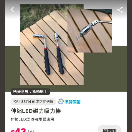
唔好意思，搶哂喇！
預計
8月14日
或之前送貨
伸縮LED磁力吸力棒
伸縮LED燈 多種場景適用
43
搶哂喇
$
86