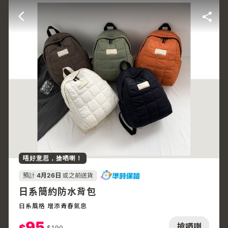
唔好意思，搶哂喇！
預計
4月26日
或之前送貨
日系簡約防水背包
日系風格 增添青春氣息
95
搶哂喇
$
190