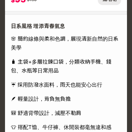
$
日系風格 增添青春氣息
🌸 簡約線條與柔和色調，展現清新自然的日系
美學
🧳 主袋+多層拉鍊口袋，分類收納手機、錢
包、水瓶等日常用品
☔ 採用防潑水面料，雨天也能安心出行
🪶 輕量設計，背負無負擔
🎒 舒適背帶設計，減壓不勒肩
👕 搭配T恤、牛仔褲、休閒裝都毫無違和感