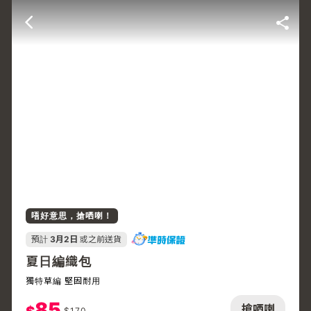
唔好意思，搶哂喇！
預計
3月2日
或之前送貨
夏日編織包
獨特草編 堅固耐用
85
搶哂喇
$
170