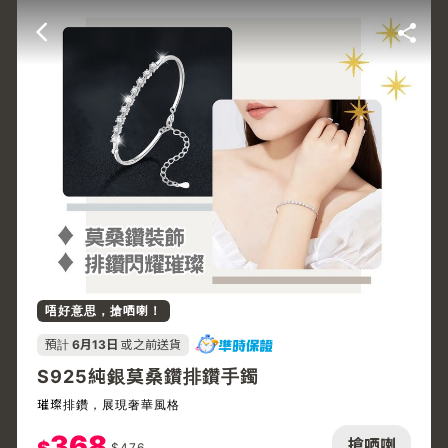
唔好意思，搶哂喇！
預計
6月13日
或之前送貨
S925純銀莫桑鑽排鑽手鐲
璀璨排鑽，展現奢華風格
368
搶哂喇
$
476