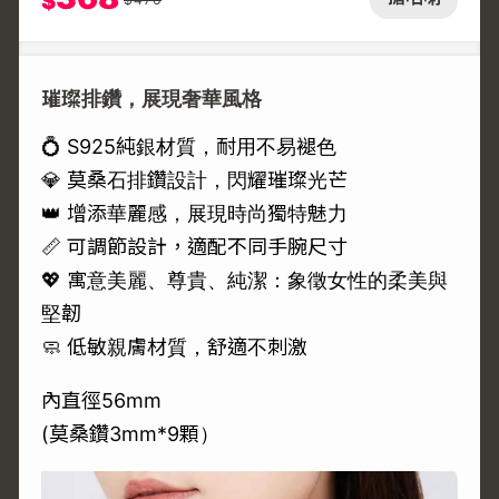
$
璀璨排鑽，展現奢華風格
💍 S925純銀材質，耐用不易褪色
💎 莫桑石排鑽設計，閃耀璀璨光芒
👑 增添華麗感，展現時尚獨特魅力
📏 可調節設計，適配不同手腕尺寸
💖 寓意美麗、尊貴、純潔：象徵女性的柔美與
堅韌
🧼 低敏親膚材質，舒適不刺激
內直徑56mm
(莫桑鑽3mm*9顆）