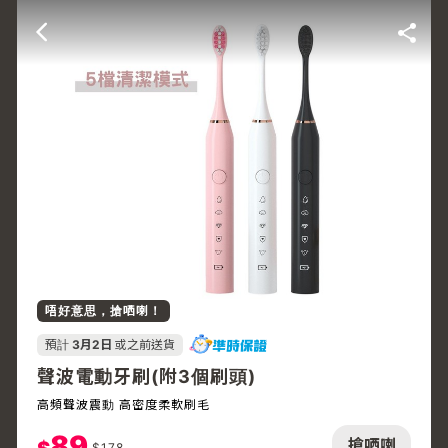
唔好意思，搶哂喇！
預計
3月2日
或之前送貨
聲波電動牙刷(附3個刷頭)
高頻聲波震動 高密度柔軟刷毛
89
搶哂喇
$
178