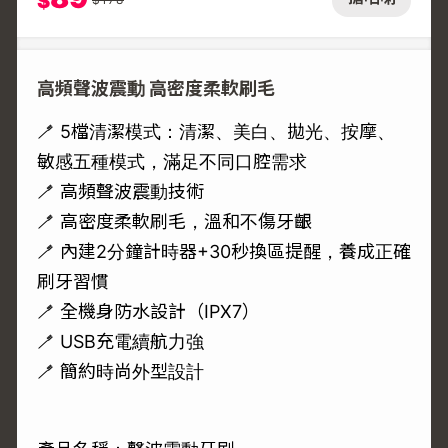
$
高頻聲波震動 高密度柔軟刷毛
🪥 5檔清潔模式：清潔、美白、拋光、按摩、
敏感五種模式，滿足不同口腔需求
🪥 高頻聲波震動技術
🪥 高密度柔軟刷毛，溫和不傷牙齦
🪥 內建2分鐘計時器+30秒換區提醒，養成正確
刷牙習慣
🪥 全機身防水設計（IPX7）
🪥 USB充電續航力強
🪥 簡約時尚外型設計