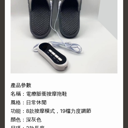
產品參數
名稱：電療脈衝按摩拖鞋
風格：日常休閒
功能：8款按摩模式，19檔力度調節
顏色：深灰色