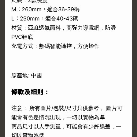
尺碼：2款長度
M：260mm，適合36-39碼
L：290mm，適合40-43碼
材質：亞麻透氣面料，高彈力導電網，防滑
PVC鞋底
充電方式：數碼智能遙控，方便操作
原產地: 中國
條款及細則：
注意： 所有圖片/包裝/尺寸只供參考， 圖片可
能會有色差情況出現，一切以實物為準
商品尺寸以人手測量，可能會有少許誤差，一
切以實物為準