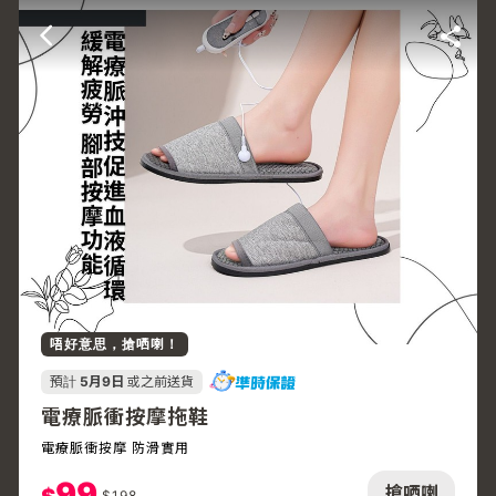
唔好意思，搶哂喇！
預計
5月9日
或之前送貨
電療脈衝按摩拖鞋
電療脈衝按摩 防滑實用
99
搶哂喇
$
198