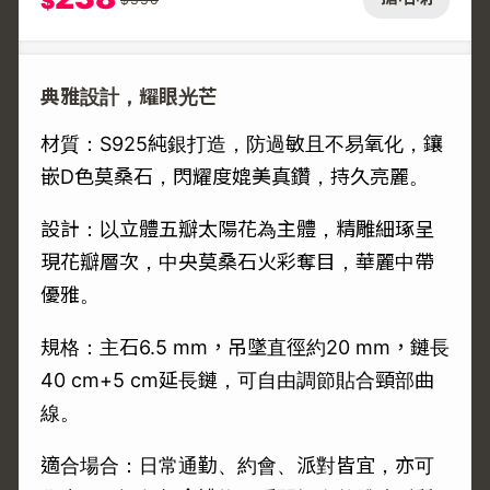
$
典雅設計，耀眼光芒
材質：S925純銀打造，防過敏且不易氧化，鑲
嵌D色莫桑石，閃耀度媲美真鑽，持久亮麗。
設計：以立體五瓣太陽花為主體，精雕細琢呈
現花瓣層次，中央莫桑石火彩奪目，華麗中帶
優雅。
規格：主石6.5 mm，吊墜直徑約20 mm，鏈長
40 cm+5 cm延長鏈，可自由調節貼合頸部曲
線。
適合場合：日常通勤、約會、派對皆宜，亦可