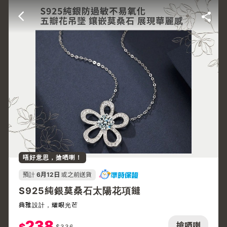
唔好意思，搶哂喇！
預計
6月12日
或之前送貨
S925純銀莫桑石太陽花項鏈
典雅設計，耀眼光芒
238
搶哂喇
$
336