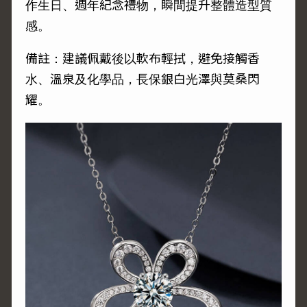
作生日、週年紀念禮物，瞬間提升整體造型質
感。
備註：建議佩戴後以軟布輕拭，避免接觸香
水、溫泉及化學品，長保銀白光澤與莫桑閃
耀。