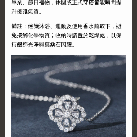
畢業、節日禮物，休閒或正式穿搭皆能瞬間提
升優雅氣質。
備註：建議沐浴、運動及使用香水前取下，避
免接觸化學物質；收納時請置於乾燥處，以保
持銀飾光澤與莫桑石閃耀。