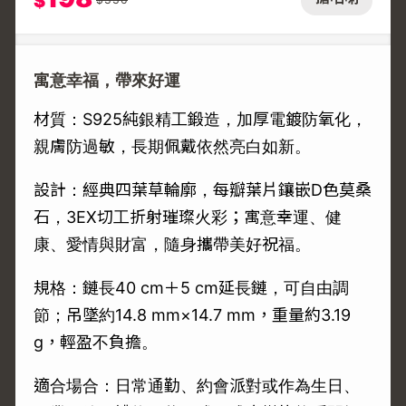
$
寓意幸福，帶來好運
材質：S925純銀精工鍛造，加厚電鍍防氧化，
親膚防過敏，長期佩戴依然亮白如新。
設計：經典四葉草輪廓，每瓣葉片鑲嵌D色莫桑
石，3EX切工折射璀璨火彩；寓意幸運、健
康、愛情與財富，隨身攜帶美好祝福。
規格：鏈長40 cm＋5 cm延長鏈，可自由調
節；吊墜約14.8 mm×14.7 mm，重量約3.19
g，輕盈不負擔。
適合場合：日常通勤、約會派對或作為生日、