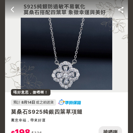
唔好意思，搶哂喇！
預計
8月14日
或之前送貨
莫桑石S925純銀四葉草項鏈
寓意幸福，帶來好運
198
搶哂喇
$
336