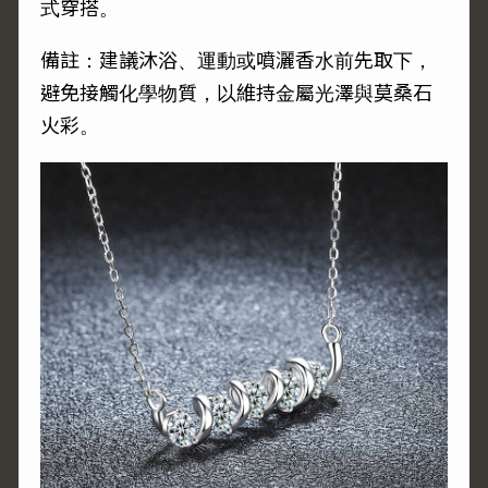
式穿搭。
備註：建議沐浴、運動或噴灑香水前先取下，
避免接觸化學物質，以維持金屬光澤與莫桑石
火彩。