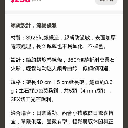
$
螺旋設計，流暢優雅
材質：S925純銀鍛造，親膚防過敏，表面加厚
電鍍處理，長久佩戴也不易氧化、不掉色。
設計：簡約螺旋卷線條，360°環繞折射莫桑石
火彩，輕鬆勾勒迷人鎖骨曲線，低調卻閃耀。
規格：鏈長40 cm＋5 cm延長鏈，總重約3.6
g；主石採D色莫桑鑽，共5顆（4 mm/顆），
3EX切工光芒銳利。
適合場合：日常通勤、約會小禮或節日驚喜皆
宜，單戴俐落、疊戴有型，輕鬆駕馭休閒與正