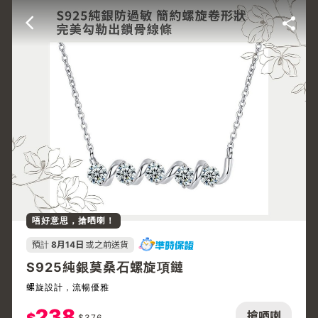
唔好意思，搶哂喇！
預計
8月14日
或之前送貨
S925純銀莫桑石螺旋項鏈
螺旋設計，流暢優雅
238
搶哂喇
$
376