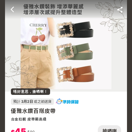
唔好意思，搶哂喇！
預計
3月2日
或之前送貨
優雅水鑽百搭皮帶
合金扣靚 皮帶顯高級
45
搶哂喇
$
90