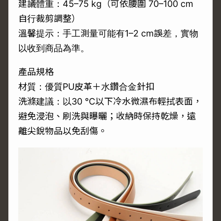
建議體重：45–75 kg（可依腰圍 70–100 cm
自行裁剪調整）
溫馨提示：手工測量可能有1–2 cm誤差，實物
以收到商品為準。
產品規格
材質：優質PU皮革＋水鑽合金針扣
洗滌建議：以30 °C以下冷水微濕布輕拭表面，
避免浸泡、刷洗與曝曬；收納時保持乾燥，遠
離尖銳物品以免刮傷。