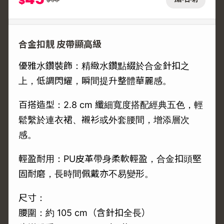
$
合金扣靚 皮帶顯高級
優雅水鑽裝飾：精緻水鑽點綴於合金針扣之
上，低調閃耀，瞬間提升整體華麗感。
百搭造型：2.8 cm 纖細寬度搭配經典五色，輕
鬆繫於連衣裙、襯衫或外套腰間，增添層次
感。
輕盈耐用：PU皮革帶身柔軟輕盈，合金扣頭堅
固耐磨，長時間佩戴亦不易變形。
尺寸：
腰圍：約 105 cm（含針扣全長）