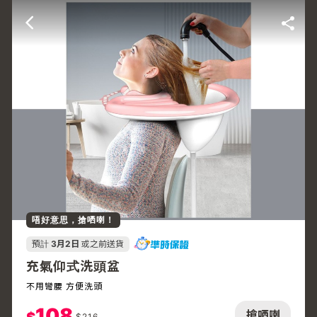
唔好意思，搶哂喇！
預計
3月2日
或之前送貨
充氣仰式洗頭盆
不用彎腰 方便洗頭
108
搶哂喇
$
216