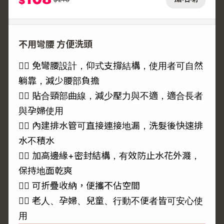
$
不用彎腰 方便洗頭
🙆‍♀️ 免彎腰設計，仰式支撐結構，使用者可自然
躺靠，減少腰部負擔
🙆‍♀️ 貼合頸部曲線，減少壓力與不適，適合長者
與孕婦使用
🙆‍♀️ 內建排水管可直接連接地漏，洗髮後快速排
水不積水
🙆‍♀️ 加高邊緣+密封結構，有效防止水花外濺，
保持地面乾爽
🙆‍♀️ 可折疊收納，便攜不佔空間
🙆‍♀️ 老人、孕婦、兒童、行動不便者皆可安心使
用