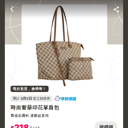
唔好意思，搶哂喇！
預計
3月2日
或之前送貨
時尚奢華印花單肩包
質感高級料 通勤超實用
218
搶哂喇
$
436