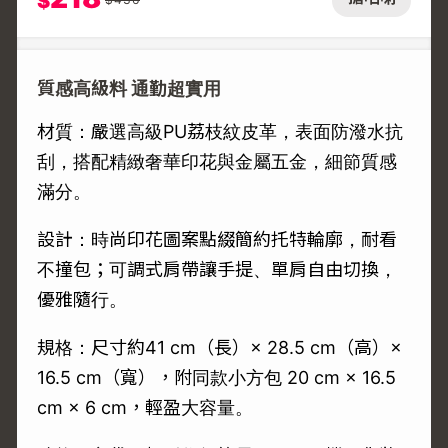
$
質感高級料 通勤超實用
材質：嚴選高級PU荔枝紋皮革，表面防潑水抗
刮，搭配精緻奢華印花與金屬五金，細節質感
滿分。
設計：時尚印花圖案點綴簡約托特輪廓，耐看
不撞包；可調式肩帶讓手提、單肩自由切換，
優雅隨行。
規格：尺寸約41 cm（長）× 28.5 cm（高）×
16.5 cm（寬），附同款小方包 20 cm × 16.5
cm × 6 cm，輕盈大容量。