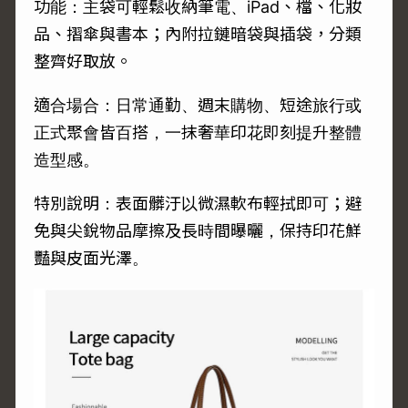
功能：主袋可輕鬆收納筆電、iPad、檔、化妝
品、摺傘與書本；內附拉鏈暗袋與插袋，分類
整齊好取放。
適合場合：日常通勤、週末購物、短途旅行或
正式聚會皆百搭，一抹奢華印花即刻提升整體
造型感。
特別說明：表面髒汙以微濕軟布輕拭即可；避
免與尖銳物品摩擦及長時間曝曬，保持印花鮮
豔與皮面光澤。