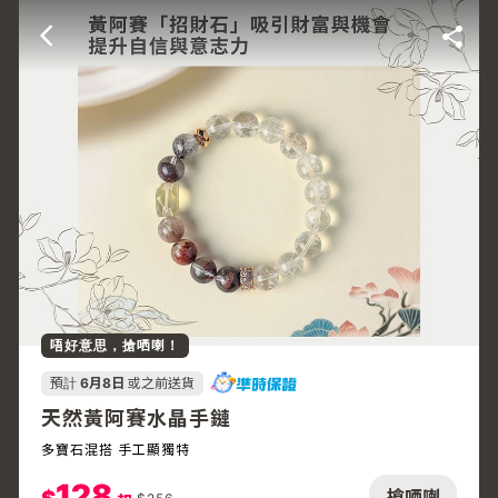
唔好意思，搶哂喇！
預計
6月8日
或之前送貨
天然黃阿賽水晶手鏈
多寶石混搭 手工顯獨特
128
搶哂喇