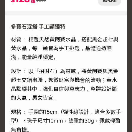
$
$
256
起
多寶石混搭 手工顯獨特
材質： 精選天然黃阿賽水晶，搭配黑金超七與
黃水晶，每一顆皆為手工挑選，晶體通透飽
滿，能量純淨穩定。
設計： 以「招財石」為靈感，將黃阿賽與黑金
超七交錯串聯，象徵財富與機會的流動；黃水
晶點綴其中，強化自信與意志力，整體設計簡
約大氣，男女皆宜。
規格： 手圍約15cm（彈性線設計，適合多數手
型），珠子尺寸10mm，總重約30g，佩戴輕盈
無負擔。