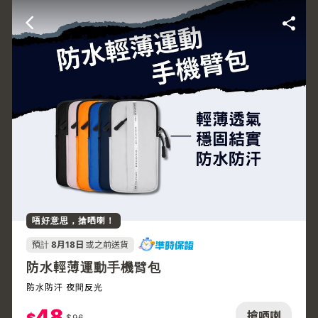
唔好意思，搶哂喇！
預計
8月18日
或之前送貨
防水輕薄運動手機臂包
防水防汗 夜間反光
48
搶哂喇
$
96