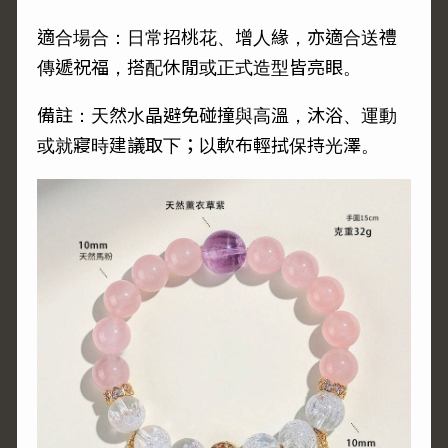
適合場合：日常招桃花、增人緣，亦適合送禮
傳遞祝福，搭配休閒或正式造型皆亮眼。
備註：天然水晶避免碰撞與高溫，沐浴、運動
或就寢時建議取下；以軟布輕拭保持光澤。