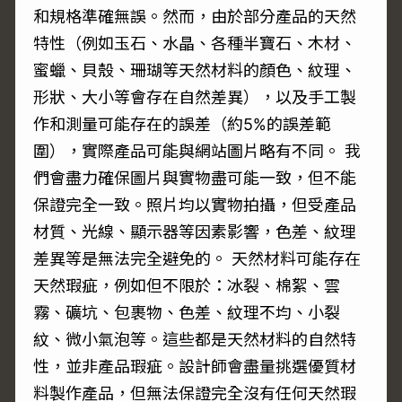
和規格準確無誤。然而，由於部分產品的天然
特性（例如玉石、水晶、各種半寶石、木材、
蜜蠟、貝殼、珊瑚等天然材料的顏色、紋理、
形狀、大小等會存在自然差異），以及手工製
作和測量可能存在的誤差（約5%的誤差範
圍），實際產品可能與網站圖片略有不同。 我
們會盡力確保圖片與實物盡可能一致，但不能
保證完全一致。照片均以實物拍攝，但受產品
材質、光線、顯示器等因素影響，色差、紋理
差異等是無法完全避免的。 天然材料可能存在
天然瑕疵，例如但不限於：冰裂、棉絮、雲
霧、礦坑、包裹物、色差、紋理不均、小裂
紋、微小氣泡等。這些都是天然材料的自然特
性，並非產品瑕疵。設計師會盡量挑選優質材
料製作產品，但無法保證完全沒有任何天然瑕