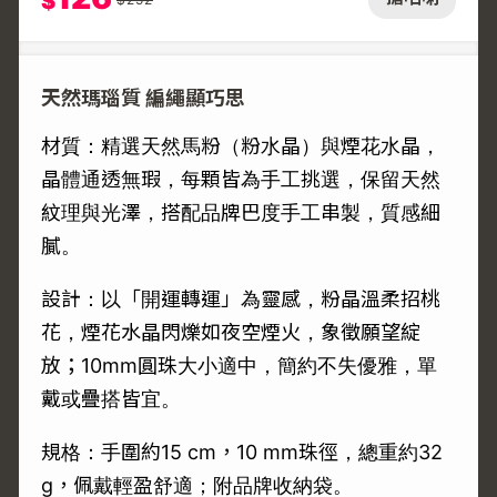
$
天然瑪瑙質 編繩顯巧思
材質：精選天然馬粉（粉水晶）與煙花水晶，
晶體通透無瑕，每顆皆為手工挑選，保留天然
紋理與光澤，搭配品牌巴度手工串製，質感細
膩。
設計：以「開運轉運」為靈感，粉晶溫柔招桃
花，煙花水晶閃爍如夜空煙火，象徵願望綻
放；10mm圓珠大小適中，簡約不失優雅，單
戴或疊搭皆宜。
規格：手圍約15 cm，10 mm珠徑，總重約32
g，佩戴輕盈舒適；附品牌收納袋。