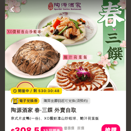
開搶中
/
剩 530:30:48
電子兌換券
購買後
即日
起可兌換(須預約)
陶源酒家 春·三饌 外賣自取
京式片皮鴨(一份)、XO醬鮮淮山炒蝦球、鮑汁荷葉飯
308.5
優惠價
原價
3%回贈後