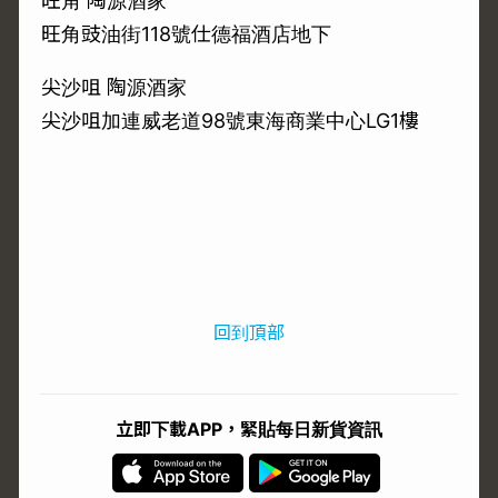
旺角 陶源酒家
旺角豉油街118號仕德福酒店地下
尖沙咀 陶源酒家
尖沙咀加連威老道98號東海商業中心LG1樓
回到頂部
立即下載APP，緊貼每日新貨資訊