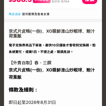
$
$
318
$
764
陶源酒家
提供服務及售後支援
京式片皮鴨(一份)、XO醬鮮淮山炒蝦球、鮑汁
荷葉飯
電子兌換券商品下單後，最快10分鐘後才會收到兌換碼。如
系統繁忙，或需1日。不便之處，敬請見諒。
【外賣自取】春．三饌
京式片皮鴨(一份)、XO醬鮮淮山炒蝦球、鮑汁
荷葉飯
條款及細則：
即日起至2026年8月31日