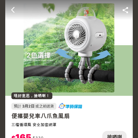
唔好意思，搶哂喇！
預計
3月2日
或之前送貨
便攜嬰兒車八爪魚風扇
三檔循環風 安全加密網罩
165
搶哂喇
$
330