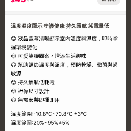
$
溫度濕度顯示 守護健康 持久續航 耗電量低
😊 液晶螢幕清晰顯示室內溫度與濕度，即時掌
握環境變化
😊 可愛笑臉圖案，增添生活趣味
😊 幫助調節濕度與溫度，預防乾燥、黴菌與過
敏源
😊 持久續航低耗電
😊 迷你尺寸設計
😊 無需安裝即插即用
溫度範圍:-10.8℃~70.8℃ ±3℃
濕度範圍:20%~95%±5%