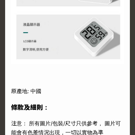
原產地: 中國
條款及細則：
注意： 所有圖片/包裝/尺寸只供參考， 圖片可
能會有色差情況出現，一切以實物為準