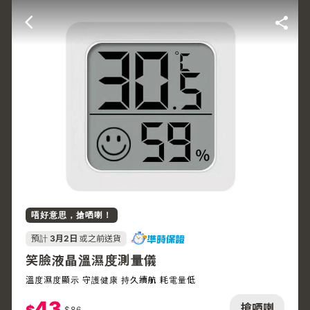
唔好意思，搶哂喇！
預計
3月2日
或之前送貨
笑臉液晶溫濕度測量儀
溫度濕度顯示 守護健康 持久續航 耗電量低
43
搶哂喇
$
86