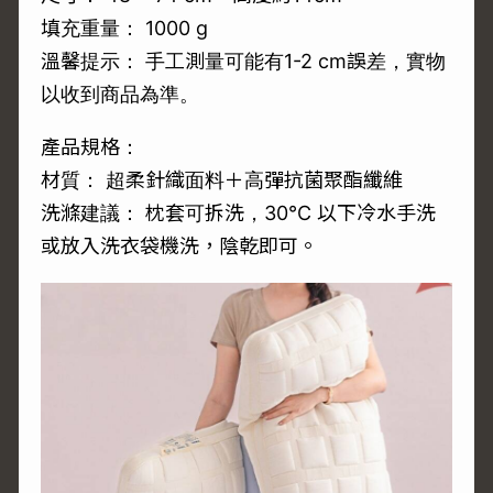
填充重量： 1000 g
溫馨提示： 手工測量可能有1-2 cm誤差，實物
以收到商品為準。
產品規格：
材質： 超柔針織面料＋高彈抗菌聚酯纖維
洗滌建議： 枕套可拆洗，30°C 以下冷水手洗
或放入洗衣袋機洗，陰乾即可。