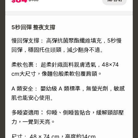
$
5秒回彈 整夜支撐
慢回彈支撐： 高彈抗菌聚酯纖維填充，5秒慢
回彈，穩固托住頭頸，減少翻身不適。
柔軟包裹： 超柔針織面料親膚透氣，48×74
cm大尺寸，像麵包般柔軟包覆肩頸。
A 類安全： 嬰幼級 A 類標準，無螢光劑，敏感
肌也能安心使用。
多睡姿適用： 仰睡、側睡皆貼合，緩解頸部壓
力，一覺到天亮。
尺寸： 48 × 74 cm，高度約14cm