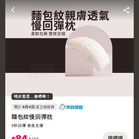
唔好意思，搶哂喇！
預計
6月4日
或之前送貨
麵包紋慢回彈枕
5秒回彈 整夜支撐
84
搶哂喇
$
168