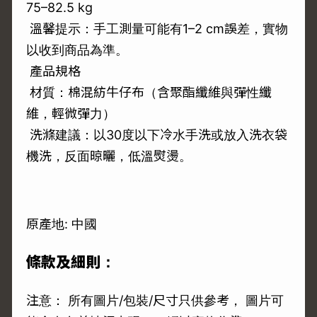
75–82.5 kg
溫馨提示：手工測量可能有1–2 cm誤差，實物
以收到商品為準。
產品規格
材質：棉混紡牛仔布（含聚酯纖維與彈性纖
維，輕微彈力）
洗滌建議：以30度以下冷水手洗或放入洗衣袋
機洗，反面晾曬，低溫熨燙。
原產地: 中國
條款及細則：
注意： 所有圖片/包裝/尺寸只供參考， 圖片可