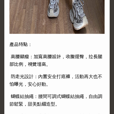
產品特點：
高腰顯瘦：加寬高腰設計，收腹提臀，拉長腿
部比例，視覺增高。
防走光設計：內置安全打底褲，活動再大也不
怕曝光，安心好動。
蝴蝶結抽繩：腰間可調式蝴蝶結抽繩，自由調
節鬆緊，甜美點綴造型。