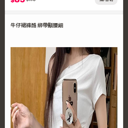
$
牛仔裙褲酷 綁帶顯腰細