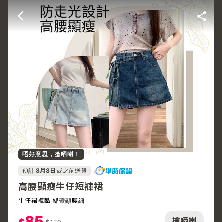
唔好意思，搶哂喇！
預計
8月8日
或之前送貨
高腰顯瘦牛仔短褲裙
牛仔裙褲酷 綁帶顯腰細
85
搶哂喇
$
170