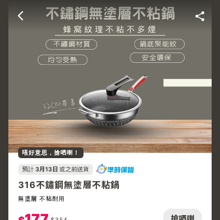
唔好意思，搶哂喇！
預計
3月13日
或之前送貨
316不鏽鋼無塗層不粘鍋
無塗層 不粘耐用
177
搶哂喇
$
354