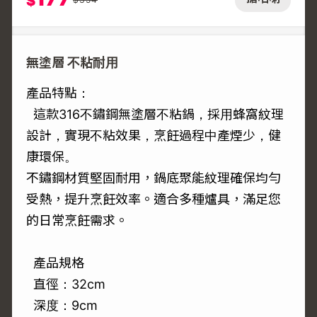
$
無塗層 不粘耐用
產品特點：
這款316不鏽鋼無塗層不粘鍋，採用蜂窩紋理
設計，實現不粘效果，烹飪過程中產煙少，健
康環保。
不鏽鋼材質堅固耐用，鍋底聚能紋理確保均勻
受熱，提升烹飪效率。適合多種爐具，滿足您
的日常烹飪需求。
產品規格
直徑：32cm
深度：9cm