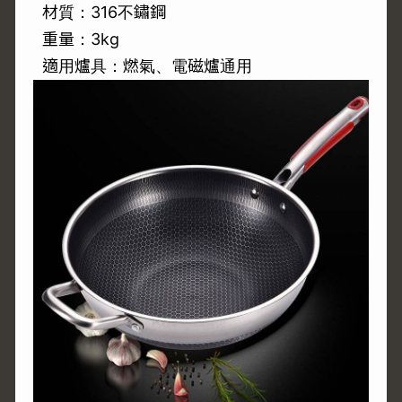
材質：316不鏽鋼
重量：3kg
適用爐具：燃氣、電磁爐通用