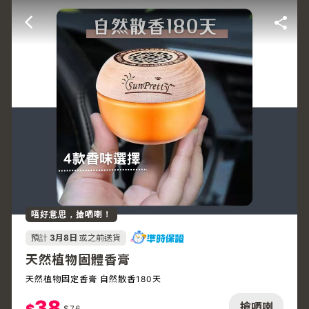
唔好意思，搶哂喇！
預計
3月8日
或之前送貨
天然植物固體香膏
天然植物固定香膏 自然散香180天
38
搶哂喇
$
76