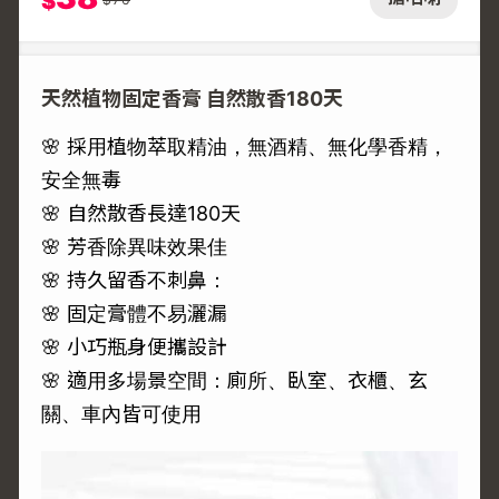
$
天然植物固定香膏 自然散香180天
🌸 採用植物萃取精油，無酒精、無化學香精，
安全無毒
🌸 自然散香長達180天
🌸 芳香除異味效果佳
🌸 持久留香不刺鼻：
🌸 固定膏體不易灑漏
🌸 小巧瓶身便攜設計
🌸 適用多場景空間：廁所、臥室、衣櫃、玄
關、車內皆可使用