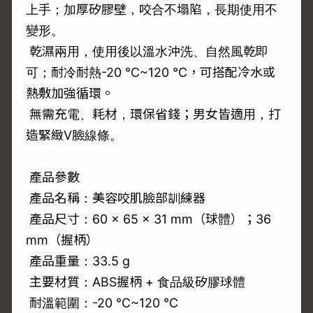
上手；加厚矽膠壁，咬合不塌陷，長期使用不
變形。
乾濕兩用，使用後以溫水沖洗、自然風乾即
可；耐冷耐熱-20 °C~120 °C，可搭配冷水或
熱敷加強循環。
無需充電、耗材，環保省錢；男女皆適用，打
造緊緻V臉線條。
產品參數
產品名稱：美容咬肌臉部訓練器
產品尺寸：60 × 65 × 31 mm（球體）；36
mm（握柄）
產品重量：33.5 g
主要材質：ABS握柄 + 食品級矽膠球體
耐溫範圍：-20 °C~120 °C