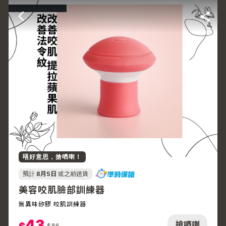
唔好意思，搶哂喇！
預計
8月5日
或之前送貨
美容咬肌臉部訓練器
無異味矽膠 咬肌訓練器
43
搶哂喇
$
86