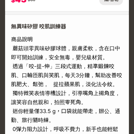
$
無異味矽膠 咬肌訓練器
商品說明
蘑菇頭零異味矽膠球體，親膚柔軟，含在口中
即可開始訓練，安全無毒，嬰兒級材質。
透過「咬-提-伸」三段式運動，精準鍛鍊咬
肌、口輪匝肌與笑肌，每天3分鐘，幫助改善咬
肌肥大、鬆弛， 提拉蘋果肌，淡化法令紋。
獨特微笑表情導槽設計，引導嘴角上揚角度，
讓笑容自然親和，拍照零死角。
迷你輕量僅33.5 g，口袋就能帶走，辦公、通
勤、旅行隨時練。
0彈力阻力設計，呼吸不費力，新手也能輕鬆