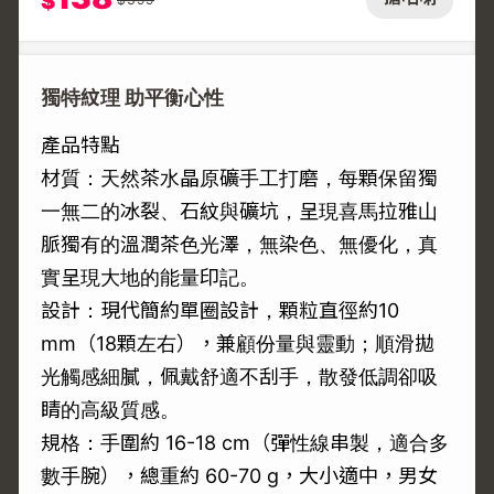
$
獨特紋理 助平衡心性
產品特點
材質：天然茶水晶原礦手工打磨，每顆保留獨
一無二的冰裂、石紋與礦坑，呈現喜馬拉雅山
脈獨有的溫潤茶色光澤，無染色、無優化，真
實呈現大地的能量印記。
設計：現代簡約單圈設計，顆粒直徑約10
mm（18顆左右），兼顧份量與靈動；順滑拋
光觸感細膩，佩戴舒適不刮手，散發低調卻吸
睛的高級質感。
規格：手圍約 16-18 cm（彈性線串製，適合多
數手腕），總重約 60-70 g，大小適中，男女