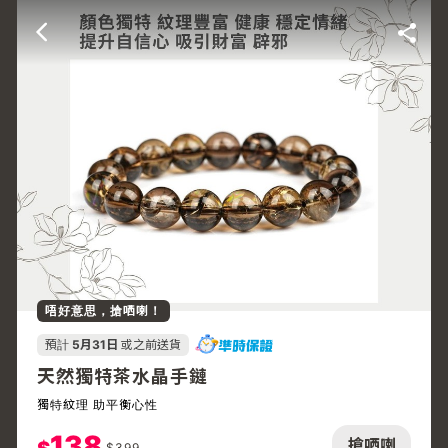
唔好意思，搶哂喇！
預計
5月31日
或之前送貨
天然獨特茶水晶手鏈
獨特紋理 助平衡心性
138
搶哂喇
$
399