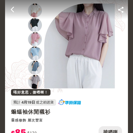
唔好意思，搶哂喇！
預計
4月19日
或之前送貨
蝙蝠袖休閒襯衫
垂感修飾 層次豐富
85
搶哂喇
$
170