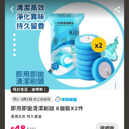
唔好意思，搶哂喇！
預計
3月2日
或之前送貨
即用即拋清潔刷頭 8個裝X2件
清潔高效 持久留香
48
搶哂喇
$
192