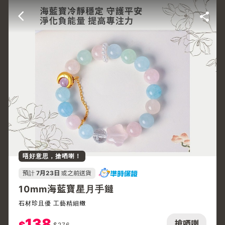
唔好意思，搶哂喇！
預計
7月23日
或之前送貨
10mm海藍寶星月手鏈
石材珍且優 工藝精細緻
138
搶哂喇
$
276