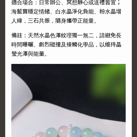
適合場合：日常辦公、冥想靜心或送禮皆宜；
海藍寶穩定情緒、白水晶淨化負能、粉水晶增
人緣，三石共振，隨身攜帶正能量。
備註：天然水晶色澤紋理獨一無二，請避免長
時間曝曬、劇烈碰撞及接觸化學品，以維持晶
瑩光澤與能量。