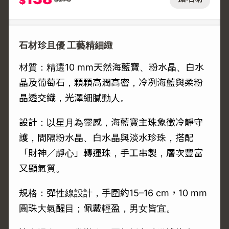
$
石材珍且優 工藝精細緻
材質：精選10 mm天然海藍寶、粉水晶、白水
晶及葡萄石，顆顆高潤高密，冷冽海藍與柔粉
晶透交織，光澤細膩動人。
設計：以星月為靈感，海藍寶主珠象徵冷靜守
護，間隔粉水晶、白水晶與淡水珍珠，搭配
「財神／靜心」轉運珠，手工串製，層次豐富
又顯氣質。
規格：彈性線設計，手圍約15–16 cm，10 mm
圓珠大氣醒目；佩戴輕盈，男女皆宜。