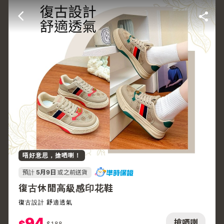
唔好意思，搶哂喇！
預計
5月9日
或之前送貨
復古休閒高級感印花鞋
復古設計 舒適透氣
94
搶哂喇
$
188