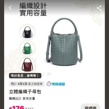
唔好意思，搶哂喇！
預計
3月2日
或之前送貨
立體編織子母包
編織設計 實用容量
176
搶哂喇
$
352