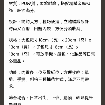
材質：PU皮質，柔軟耐磨，搭配精緻金屬扣
飾，細節滿分。
設計：簡約大方，輕巧便攜，立體編織設計，
時尚又百搭，附贈內袋，方便分類收納。
規格：大包尺寸18cm（長）x 20cm（高）x
13cm（寬），子包尺寸16cm（長）x
18cm（高），可放手機、錢包、化妝品等日常
必需品。
功能：內置多卡位及散紙位，方便收納；單
肩、手提、斜挎三種攜帶方式，滿足不同需
求。
適合場合：日常出街、上班、購物，輕鬆提升
造型感。