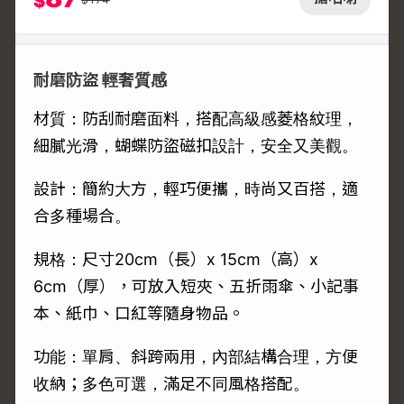
$
耐磨防盜 輕奢質感
材質：防刮耐磨面料，搭配高級感菱格紋理，
細膩光滑，蝴蝶防盜磁扣設計，安全又美觀。
設計：簡約大方，輕巧便攜，時尚又百搭，適
合多種場合。
規格：尺寸20cm（長）x 15cm（高）x
6cm（厚），可放入短夾、五折雨傘、小記事
本、紙巾、口紅等隨身物品。
功能：單肩、斜跨兩用，內部結構合理，方便
收納；多色可選，滿足不同風格搭配。