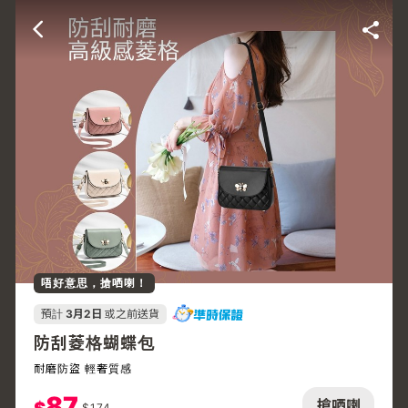
唔好意思，搶哂喇！
預計
3月2日
或之前送貨
防刮菱格蝴蝶包
耐磨防盜 輕奢質感
87
搶哂喇
$
174