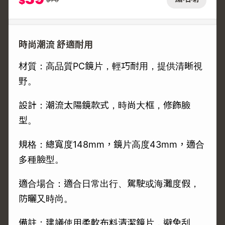
$
時尚潮流 舒適耐用
材質：高品質PC鏡片，輕巧耐用，提供清晰視
野。
設計：潮流太陽鏡款式，時尚大框，修飾臉
型。
規格：總寬度148mm，鏡片高度43mm，適合
多種臉型。
適合場合：適合日常出行、駕駛或海灘度假，
防曬又時尚。
備註：建議使用柔軟布料清潔鏡片，避免刮