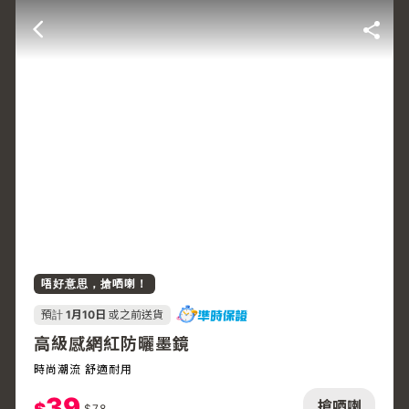
唔好意思，搶哂喇！
預計
1月10日
或之前送貨
高級感網紅防曬墨鏡
時尚潮流 舒適耐用
39
搶哂喇
$
78